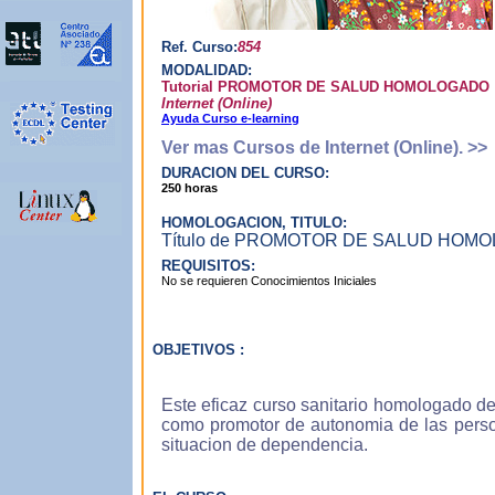
Con
que 
Ref. Curso:
854
prop
MODALIDAD:
es 
Tutorial PROMOTOR DE SALUD HOMOLOGADO
ilus
Internet (Online)
asim
Ayuda Curso e-learning
Ver mas Cursos de Internet (Online). >>
DURACION DEL CURSO:
250 horas
Apr
HOMOLOGACION, TITULO:
Nue
Título de PROMOTOR DE SALUD HOMOLO
que 
REQUISITOS:
adqu
No se requieren Conocimientos Iniciales
ord
form
OBJETIVOS :
Apr
Este eficaz curso sanitario homologado de
como promotor de autonomia de las person
Con 
situacion de dependencia.
mome
tus 
deci