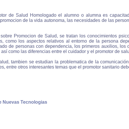
motor de Salud Homologado el alumno o alumna es capacitado
nderás desde cualquier lugar
promocion de la vida autonoma, las necesidades de las persona
des aprender desde cualquier ordenador que disponga de
so a internet: desde tu casa o trabajo, desde bibliotec
 sobre Promocion de Salud, se tratan los conocimientos psic
rtecas, cibercafes etc..
, como los aspectos relativos al entorno de la persona depe
idado de personas con dependencia, los primeros auxilios, los 
, así como las diferencias entre el cuidador y el promotor de sal
¿Qué significa que un curso sea en línea (on-line)?
lud, tambien se estudian la problematica de la comunicación, 
s, entre otros interesantes temas que el promotor sanitario deb
cursos en línea tambien llamados on-line se realizan a través
rnet en el que aprendes conectado al sistema de enseña
tida el cual esta alojado en un servidor de internet.
de Nuevas Tecnologias