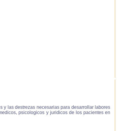
mpo
 tu
ria
con
que
 ya
mno
 el
las
s y las destrezas necesarias para desarrollar labores
dicos, psicologicos y juridicos de los pacientes en
ier
que
ien