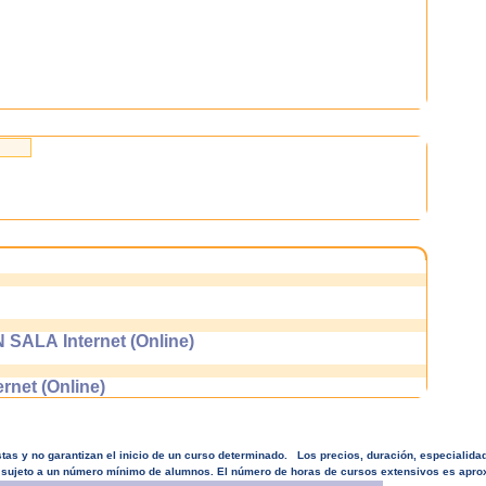
LA Internet (Online)
et (Online)
tas y no garantizan el inicio de un curso determinado. Los precios, duración, especialida
sta sujeto a un número mínimo de alumnos. El número de horas de cursos extensivos es apr