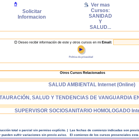
Ver mas
✋
🔍
Cursos:
Solicitar
SANIDAD
Informacion
Y
SALUD...
😊 Deseo recibir información de este y otros cursos en mi
Email:
►
Politica de privacidad
Otros Cursos Relacionados
SALUD AMBIENTAL Internet (Online)
TAURACIÓN, SALUD Y TENDENCIAS DE VANGUARDIA EN SA
SUPERVISOR SOCIOSANITARIO HOMOLOGADO Intern
ción total o parcial sin permiso explícito. | Las fechas de comienzo indicadas son previs
 y pueden sufrir variaciones sin previo aviso. El comienzo de los cursos presenciales e