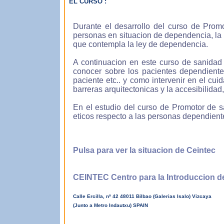
EL CURSO :
Durante el desarrollo del curso de Pro
Apre
personas en situacion de dependencia, la 
que contempla la ley de dependencia.
Pue
acce
A continuacion en este curso de sanidad
cibe
conocer sobre los pacientes dependientes
paciente etc.. y como intervenir en el cu
barreras arquitectonicas y la accesibilidad
En el estudio del curso de Promotor de sa
eticos respecto a las personas dependiente
Los 
inte
asis
Pulsa para ver la situacion de Ceintec
CEINTEC Centro para la Introduccion 
Calle Ercilla, nº 42 48011 Bilbao (Galerias Isalo) Vizcaya
(Junto a Metro Indautxu) SPAIN