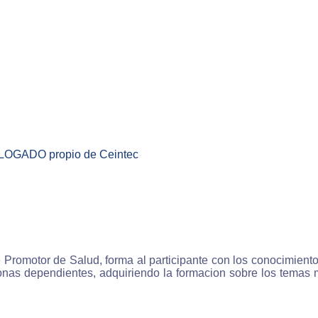
 nuestro sistema de e-learning aprenderás en menos tie
con un método de estudio convencional, ya que estudias a
io ritmo con lo que el aprovechamiento es máximo, la mate
explicada con contenidos multimedia es decir 
traciones, esquemas, fotografias, sonido y videos por lo 
ilarás los conocimientos de forma más eficaz.
enderás comodamente
stros cursos te permiten aprender comoda y fácilmente
GADO propio de Ceintec
se trata de cursos virtuales interactivos en los que el alu
iere los conocimientos de una forma natural guiado por
enador invirtiendo un esfuerzo mucho menor que con 
as de estudio tradicionales.
enderás en cualquier momento
 Promotor de Salud, forma al participante con los conocimiento
as dependientes, adquiriendo la formacion sobre los temas me
los cursos on-line de Ceintec podrás estudiar en cualqu
nto de las 24 horas del día, los 365 días del año por lo 
ocupaciones no afectarán a tu formación ya que eres tu qu
de el horario de aprendizaje.