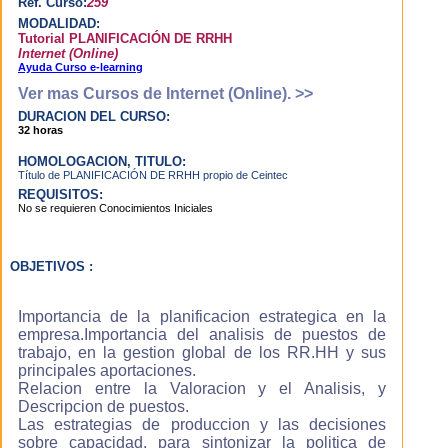
Ref. Curso:
259
software
MODALIDAD:
inteligente que se
Tutorial PLANIFICACIÓN DE RRHH
adapta al
Internet (Online)
aprendizaje del
Ayuda Curso e-learning
alumno, de forma
Ver mas Cursos de Internet (Online). >>
que cuando
DURACION DEL CURSO:
estudias el
32 horas
sistema te guía a
través de tú
HOMOLOGACION, TITULO:
proceso de
Título de PLANIFICACIÓN DE RRHH propio de Ceintec
formación,
REQUISITOS:
No se requieren Conocimientos Iniciales
evaluando los
conocimientos
adquiridos y
dandote
OBJETIVOS :
recomendaciones.
Importancia de la planificacion estrategica en la
empresa.Importancia del analisis de puestos de
¿Cuáles son las ventajas del e-
learning frente a otros métodos
trabajo, en la gestion global de los RR.HH y sus
de aprendizaje?
principales aportaciones.
Relacion entre la Valoracion y el Analisis, y
Descripcion de puestos.
Aprenderás más
Las estrategias de produccion y las decisiones
rápidamente
sobre capacidad, para sintonizar la politica de