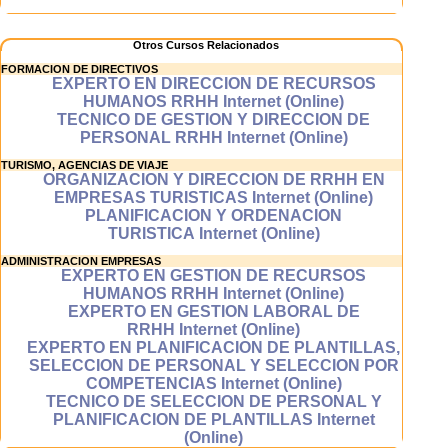
asimilarás los
conocimientos
de forma más
Otros Cursos Relacionados
eficaz.
FORMACION DE DIRECTIVOS
EXPERTO EN DIRECCION DE RECURSOS
HUMANOS RRHH Internet (Online)
TECNICO DE GESTION Y DIRECCION DE
Aprenderás
PERSONAL RRHH Internet (Online)
comodamente
TURISMO, AGENCIAS DE VIAJE
ORGANIZACION Y DIRECCION DE RRHH EN
Nuestros cursos
EMPRESAS TURISTICAS Internet (Online)
te permiten
PLANIFICACION Y ORDENACION
aprender comoda
TURISTICA Internet (Online)
y fácilmente ya
que se trata de
ADMINISTRACION EMPRESAS
cursos virtuales
EXPERTO EN GESTION DE RECURSOS
interactivos en
HUMANOS RRHH Internet (Online)
los que el alumno
EXPERTO EN GESTION LABORAL DE
adquiere los
RRHH Internet (Online)
conocimientos
EXPERTO EN PLANIFICACION DE PLANTILLAS,
de una forma
SELECCION DE PERSONAL Y SELECCION POR
natural guiado
COMPETENCIAS Internet (Online)
por el ordenador
TECNICO DE SELECCION DE PERSONAL Y
invirtiendo un
PLANIFICACION DE PLANTILLAS Internet
esfuerzo mucho
(Online)