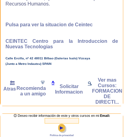
Recursos Humanos.
Con nuestro
sistema de e-
learning
aprenderás en
Pulsa para ver la situacion de Ceintec
menos tiempo
que con un
método de
CEINTEC Centro para la Introduccion de
estudio
Nuevas Tecnologias
convencional, ya
que estudias a tu
Calle Ercilla, nº 42 48011 Bilbao (Galerias Isalo) Vizcaya
propio ritmo con
(Junto a Metro Indautxu) SPAIN
lo que el
aprovechamiento
es máximo, la
Ver mas
🐻
🔙
✋
🔍
materia es
Cursos:
Solicitar
Recomienda
Atras
explicada con
FORMACION
Informacion
a un amigo
contenidos
DE
multimedia es
DIRECTI...
decir con
ilustraciones,
😊 Deseo recibir información de este y otros cursos en mi
Email:
esquemas,
fotografias,
►
sonido y videos
por lo que
Politica de privacidad