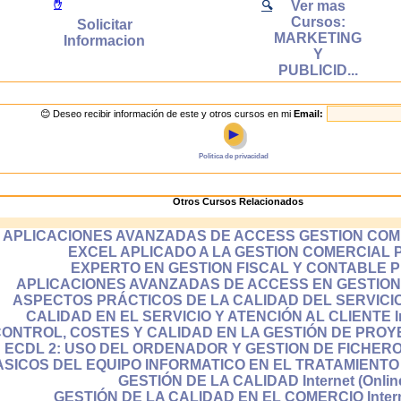
Ver mas
✋
🔍
Cursos:
Solicitar
MARKETING
Informacion
Y
nderás desde cualquier lugar
PUBLICID...
des aprender desde cualquier ordenador que disponga de
so a internet: desde tu casa o trabajo, desde bibliotec
😊 Deseo recibir información de este y otros cursos en mi
Email:
rtecas, cibercafes etc..
►
Politica de privacidad
¿Qué significa que un curso sea en línea (on-line)?
Otros Cursos Relacionados
cursos en línea tambien llamados on-line se realizan a través
rnet en el que aprendes conectado al sistema de enseña
APLICACIONES AVANZADAS DE ACCESS GESTION COME
tida el cual esta alojado en un servidor de internet.
EXCEL APLICADO A LA GESTION COMERCIAL P
EXPERTO EN GESTION FISCAL Y CONTABLE Pr
APLICACIONES AVANZADAS DE ACCESS EN GESTION Int
ASPECTOS PRÁCTICOS DE LA CALIDAD DEL SERVICIO In
CALIDAD EN EL SERVICIO Y ATENCIÓN AL CLIENTE Int
ONTROL, COSTES Y CALIDAD EN LA GESTIÓN DE PROYECT
ECDL 2: USO DEL ORDENADOR Y GESTION DE FICHEROS I
COS DEL EQUIPO INFORMATICO EN EL TRATAMIENTO DE 
GESTIÓN DE LA CALIDAD Internet (Onlin
GESTIÓN DE LA CALIDAD EN EL COMERCIO Interne