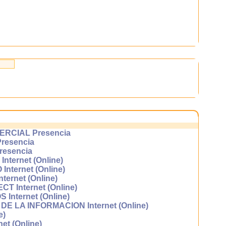
 un
as,
 de
nza
RCIAL Presencia
resencia
esencia
ernet (Online)
ternet (Online)
ernet (Online)
 Internet (Online)
nternet (Online)
LA INFORMACION Internet (Online)
e)
t (Online)