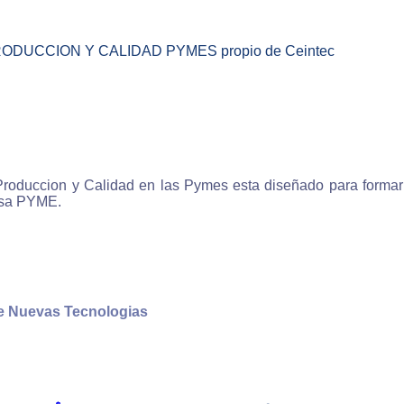
 nuestro sistema de e-learning aprenderás en menos tie
con un método de estudio convencional, ya que estudias a
io ritmo con lo que el aprovechamiento es máximo, la mate
RODUCCION Y CALIDAD PYMES propio de Ceintec
explicada con contenidos multimedia es decir 
traciones, esquemas, fotografias, sonido y videos por lo 
ilarás los conocimientos de forma más eficaz.
enderás comodamente
Produccion y Calidad en las Pymes esta diseñado para formar 
stros cursos te permiten aprender comoda y fácilmente
esa PYME.
se trata de cursos virtuales interactivos en los que el alu
iere los conocimientos de una forma natural guiado por
enador invirtiendo un esfuerzo mucho menor que con 
as de estudio tradicionales.
de Nuevas Tecnologias
enderás en cualquier momento
los cursos on-line de Ceintec podrás estudiar en cualqu
nto de las 24 horas del día, los 365 días del año por lo 
ocupaciones no afectarán a tu formación ya que eres tu qu
de el horario de aprendizaje.