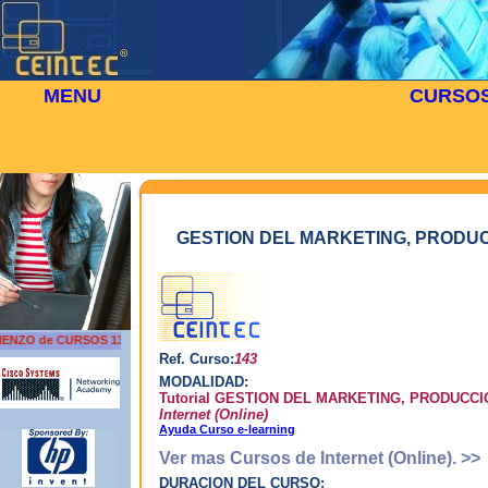
MENU
CURSO
⬜
🎓 CURSOS
Inicio
Cursos
>
>
Curso de GESTION DEL MARKETING, PRODUCC
El e
En cumpl
nos facil
form
siendo ut
posi
Usted tien
ense
y 
GESTION DEL MARKETING, PRODUC
comunic
T
Un s
apre
guía
adqu
NZO de CURSOS 13 DE AGOSTO
Ref. Curso:
143
¿Cu
MODALIDAD:
Tutorial GESTION DEL MARKETING, PRODUCC
Internet (Online)
Ayuda Curso e-learning
Ver mas Cursos de Internet (Online). >>
Apr
DURACION DEL CURSO: