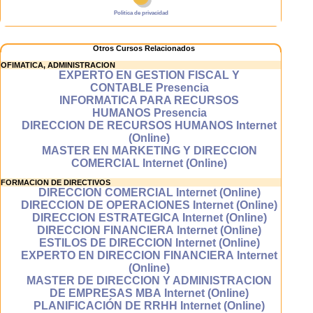
de aprendizaje.
Politica de privacidad
Otros Cursos Relacionados
Aprenderás
desde cualquier
OFIMATICA, ADMINISTRACION
EXPERTO EN GESTION FISCAL Y
lugar
CONTABLE Presencia
INFORMATICA PARA RECURSOS
Puedes aprender
HUMANOS Presencia
desde cualquier
DIRECCION DE RECURSOS HUMANOS Internet
ordenador que
(Online)
disponga de un
MASTER EN MARKETING Y DIRECCION
acceso a internet:
COMERCIAL Internet (Online)
desde tu casa o
trabajo, desde
FORMACION DE DIRECTIVOS
bibliotecas,
DIRECCION COMERCIAL Internet (Online)
cibertecas,
DIRECCION DE OPERACIONES Internet (Online)
cibercafes etc..
DIRECCION ESTRATEGICA Internet (Online)
DIRECCION FINANCIERA Internet (Online)
ESTILOS DE DIRECCION Internet (Online)
¿Qué significa que un curso
EXPERTO EN DIRECCION FINANCIERA Internet
sea en línea (on-line)?
(Online)
MASTER DE DIRECCION Y ADMINISTRACION
Los cursos en
DE EMPRESAS MBA Internet (Online)
línea tambien
PLANIFICACIÓN DE RRHH Internet (Online)
llamados on-line