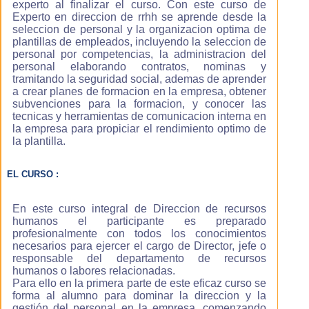
experto al finalizar el curso. Con este curso de
Con nuestro
Experto en direccion de rrhh se aprende desde la
sistema de e-
seleccion de personal y la organizacion optima de
learning
plantillas de empleados, incluyendo la seleccion de
aprenderás en
personal por competencias, la administracion del
menos tiempo
personal elaborando contratos, nominas y
que con un
tramitando la seguridad social, ademas de aprender
método de
a crear planes de formacion en la empresa, obtener
estudio
subvenciones para la formacion, y conocer las
convencional, ya
tecnicas y herramientas de comunicacion interna en
que estudias a tu
la empresa para propiciar el rendimiento optimo de
propio ritmo con
la plantilla.
lo que el
aprovechamiento
EL CURSO :
es máximo, la
materia es
explicada con
En este curso integral de Direccion de recursos
contenidos
humanos el participante es preparado
multimedia es
profesionalmente con todos los conocimientos
decir con
necesarios para ejercer el cargo de Director, jefe o
ilustraciones,
responsable del departamento de recursos
esquemas,
humanos o labores relacionadas.
fotografias,
Para ello en la primera parte de este eficaz curso se
sonido y videos
forma al alumno para dominar la direccion y la
por lo que
gestión del personal en la empresa, comenzando