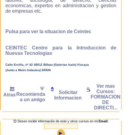
labores, sociología, de derecho, ciencias
menor que con
economicas, expertos en administracion y gestion
las formas de
de empresas etc,
estudio
tradicionales.
Pulsa para ver la situacion de Ceintec
Aprenderás en
cualquier
CEINTEC Centro para la Introduccion de
momento
Nuevas Tecnologias
Con los cursos
Calle Ercilla, nº 42 48011 Bilbao (Galerias Isalo) Vizcaya
on-line de
(Junto a Metro Indautxu) SPAIN
Ceintec podrás
estudiar en
cualquier
Ver mas
momento de las
🐻
🔙
✋
🔍
Cursos:
Solicitar
24 horas del día,
Recomienda
Atras
FORMACION
Informacion
los 365 días del
a un amigo
DE
año por lo que
DIRECTI...
tus ocupaciones
no afectarán a tu
formación ya que
😊 Deseo recibir información de este y otros cursos en mi
Email:
eres tu quien
decide el horario
►