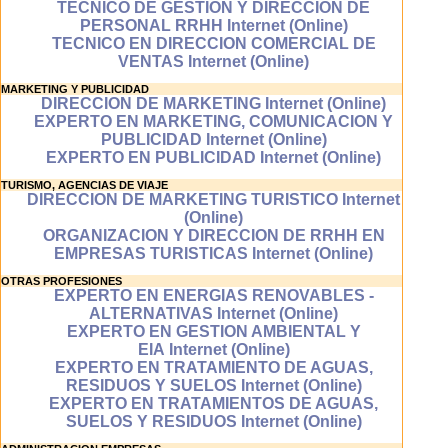
TECNICO DE GESTION Y DIRECCION DE
se realizan a
PERSONAL RRHH Internet (Online)
través de internet
TECNICO EN DIRECCION COMERCIAL DE
en el que
VENTAS Internet (Online)
aprendes
conectado al
MARKETING Y PUBLICIDAD
DIRECCION DE MARKETING Internet (Online)
sistema de
EXPERTO EN MARKETING, COMUNICACION Y
enseñanza
PUBLICIDAD Internet (Online)
asistida el cual
EXPERTO EN PUBLICIDAD Internet (Online)
esta alojado en un
servidor de
TURISMO, AGENCIAS DE VIAJE
internet.
DIRECCION DE MARKETING TURISTICO Internet
(Online)
ORGANIZACION Y DIRECCION DE RRHH EN
EMPRESAS TURISTICAS Internet (Online)
OTRAS PROFESIONES
EXPERTO EN ENERGIAS RENOVABLES -
ALTERNATIVAS Internet (Online)
EXPERTO EN GESTION AMBIENTAL Y
EIA Internet (Online)
EXPERTO EN TRATAMIENTO DE AGUAS,
RESIDUOS Y SUELOS Internet (Online)
EXPERTO EN TRATAMIENTOS DE AGUAS,
SUELOS Y RESIDUOS Internet (Online)