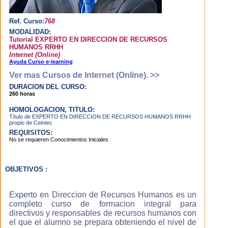
software
inteligente que se
Ref. Curso:
768
adapta al
MODALIDAD:
aprendizaje del
Tutorial EXPERTO EN DIRECCION DE RECURSOS
alumno, de forma
HUMANOS RRHH
que cuando
Internet (Online)
estudias el
Ayuda Curso e-learning
sistema te guía a
Ver mas Cursos de Internet (Online). >>
través de tú
DURACION DEL CURSO:
proceso de
260 horas
formación,
evaluando los
HOMOLOGACION, TITULO:
conocimientos
Título de EXPERTO EN DIRECCION DE RECURSOS HUMANOS RRHH
propio de Ceintec
adquiridos y
REQUISITOS:
dandote
No se requieren Conocimientos Iniciales
recomendaciones.
OBJETIVOS :
¿Cuáles son las ventajas del e-
learning frente a otros métodos
de aprendizaje?
Experto en Direccion de Recursos Humanos es un
completo curso de formacion integral para
Aprenderás más
directivos y responsables de recursos humanos con
rápidamente
el que el alumno se prepara obteniendo el nivel de