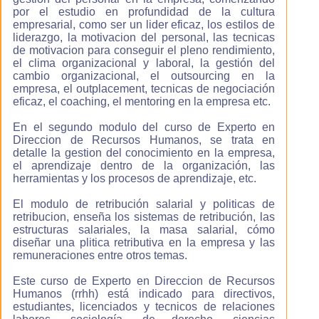
asimilarás los
por el estudio en profundidad de la cultura
conocimientos
empresarial, como ser un lider eficaz, los estilos de
de forma más
liderazgo, la motivacion del personal, las tecnicas
eficaz.
de motivacion para conseguir el pleno rendimiento,
el clima organizacional y laboral, la gestión del
cambio organizacional, el outsourcing en la
empresa, el outplacement, tecnicas de negociación
Aprenderás
eficaz, el coaching, el mentoring en la empresa etc.
comodamente
En el segundo modulo del curso de Experto en
Nuestros cursos
Direccion de Recursos Humanos, se trata en
te permiten
detalle la gestion del conocimiento en la empresa,
aprender comoda
el aprendizaje dentro de la organización, las
y fácilmente ya
herramientas y los procesos de aprendizaje, etc.
que se trata de
cursos virtuales
El modulo de retribución salarial y politicas de
interactivos en
retribucion, enseña los sistemas de retribución, las
los que el alumno
estructuras salariales, la masa salarial, cómo
adquiere los
diseñar una plitica retributiva en la empresa y las
conocimientos
remuneraciones entre otros temas.
de una forma
natural guiado
Este curso de Experto en Direccion de Recursos
por el ordenador
Humanos (rrhh) está indicado para directivos,
invirtiendo un
estudiantes, licenciados y tecnicos de relaciones
esfuerzo mucho