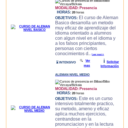
MODALIDAD:
Presencia
HORAS:
20
horas
El curso de Aleman
OBJETIVOS:
Basico desarrolla un metodo
muy eficaz de aprendizaje del
idioma orientado a alumnos
con algun nivel en el idioma y
a los falsos principiantes,
personas con ciertos
conocimientos d..
Leer mas>>
i
🔍
Ver
Solicitar
⌛ INTENSIVO
mas
Información
ALEMAN NIVEL MEDIO
MODALIDAD:
Presencia
HORAS:
20
horas
Este es un curso
OBJETIVOS:
intensivo totalmente practico,
su metodo, ameno y eficaz
aplica muchos ejercicios,
centrandose en la
pronunciacion y en la lectura