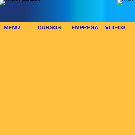
MENU
CURSOS
EMPRESA
VIDEOS
⬜
🎓 TUS CURSOS
Inicio
> Cursos
Buscar Curso
Area:
Modo:
Duración:
>>CURSOS
Lista de cursos :
Num cursos:784