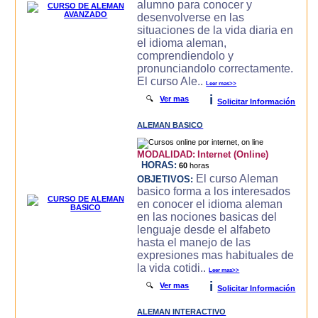
alumno para conocer y
desenvolverse en las
situaciones de la vida diaria en
el idioma aleman,
comprendiendolo y
pronunciandolo correctamente.
El curso Ale..
Leer mas>>
i
🔍
Ver mas
Solicitar Información
ALEMAN BASICO
MODALIDAD:
Internet (Online)
HORAS:
60
horas
El curso Aleman
OBJETIVOS:
basico forma a los interesados
en conocer el idioma aleman
en las nociones basicas del
lenguaje desde el alfabeto
hasta el manejo de las
expresiones mas habituales de
la vida cotidi..
Leer mas>>
i
🔍
Ver mas
Solicitar Información
ALEMAN INTERACTIVO