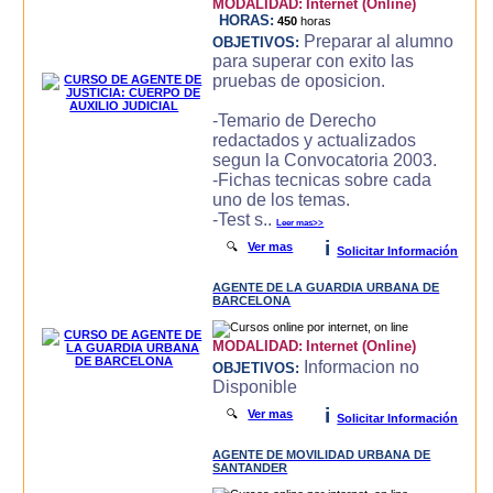
MODALIDAD:
Internet (Online)
HORAS:
450
horas
Preparar al alumno
OBJETIVOS:
para superar con exito las
pruebas de oposicion.
-Temario de Derecho
redactados y actualizados
segun la Convocatoria 2003.
-Fichas tecnicas sobre cada
uno de los temas.
-Test s..
Leer mas>>
i
🔍
Ver mas
Solicitar Información
AGENTE DE LA GUARDIA URBANA DE
BARCELONA
MODALIDAD:
Internet (Online)
Informacion no
OBJETIVOS:
Disponible
i
🔍
Ver mas
Solicitar Información
AGENTE DE MOVILIDAD URBANA DE
SANTANDER