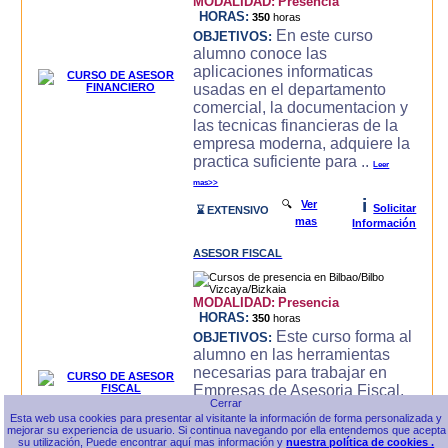
MODALIDAD:
Presencia
HORAS:
350
horas
En este curso
OBJETIVOS:
alumno conoce las
aplicaciones informaticas
usadas en el departamento
comercial, la documentacion y
las tecnicas financieras de la
empresa moderna, adquiere la
practica suficiente para ..
Leer
mas>>
i
🔍
Ver
Solicitar
⌛ EXTENSIVO
mas
Información
ASESOR FISCAL
MODALIDAD:
Presencia
HORAS:
350
horas
Este curso forma al
OBJETIVOS:
alumno en las herramientas
necesarias para trabajar en
Empresas de Asesoria Fiscal,
conoce las herramientas
Esta web usa cookies para presentar al visitante la información de forma personalizada y
ofimaticas, Internet,
mejorar su experiencia de usuario. Si continua navegando por ella entendemos que acepta
Contabilidad General e
su utilización, Puede encontrar aquí mas información y
nuestra política de cookies .