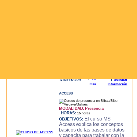
3D STUDIO (3DS MAX)
MODALIDAD:
Presencia
HORAS:
20
horas
El curso de 3D
OBJETIVOS:
STUDIO MAX, es un curso
intensivo y practico con el que
se consigue llegar a dominar la
aplicacion de modelado y
animacion 3DS MAX para la
creacion de objetos 3d,
modelado, luces, text..
Leer mas>>
i
🔍
Ver
Solicitar
⌛ INTENSIVO
mas
Información
ACCESS
MODALIDAD:
Presencia
HORAS:
15
horas
El curso MS
OBJETIVOS:
Access explica los conceptos
basicos de las bases de datos
y capacita para trabajar con la