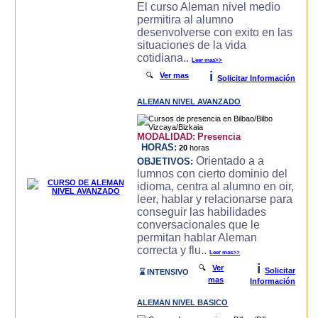
El curso Aleman nivel medio
permitira al alumno
desenvolverse con exito en las
situaciones de la vida
cotidiana..
Leer mas>>
i
🔍
Ver mas
Solicitar Información
ALEMAN NIVEL AVANZADO
MODALIDAD:
Presencia
HORAS:
20
horas
Orientado a a
OBJETIVOS:
lumnos con cierto dominio del
idioma, centra al alumno en oir,
leer, hablar y relacionarse para
conseguir las habilidades
conversacionales que le
permitan hablar Aleman
correcta y flu..
Leer mas>>
i
🔍
Ver
Solicitar
⌛ INTENSIVO
mas
Información
ALEMAN NIVEL BASICO