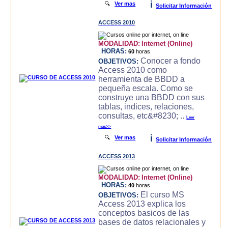
i
🔍
Ver mas
Solicitar Información
ACCESS 2010
MODALIDAD:
Internet (Online)
HORAS:
60
horas
Conocer a fondo
OBJETIVOS:
Access 2010 como
herramienta de BBDD a
pequeña escala. Como se
construye una BBDD con sus
tablas, indices, relaciones,
consultas, etc&#8230; ..
Leer
mas>>
i
🔍
Ver mas
Solicitar Información
ACCESS 2013
MODALIDAD:
Internet (Online)
HORAS:
40
horas
El curso MS
OBJETIVOS:
Access 2013 explica los
conceptos basicos de las
bases de datos relacionales y