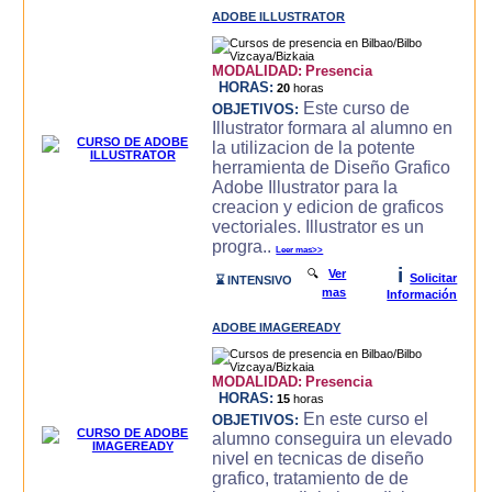
ADOBE ILLUSTRATOR
MODALIDAD:
Presencia
HORAS:
20
horas
Este curso de
OBJETIVOS:
Illustrator formara al alumno en
la utilizacion de la potente
herramienta de Diseño Grafico
Adobe Illustrator para la
creacion y edicion de graficos
vectoriales. Illustrator es un
progra..
Leer mas>>
i
🔍
Ver
Solicitar
⌛ INTENSIVO
mas
Información
ADOBE IMAGEREADY
MODALIDAD:
Presencia
HORAS:
15
horas
En este curso el
OBJETIVOS:
alumno conseguira un elevado
nivel en tecnicas de diseño
grafico, tratamiento de de