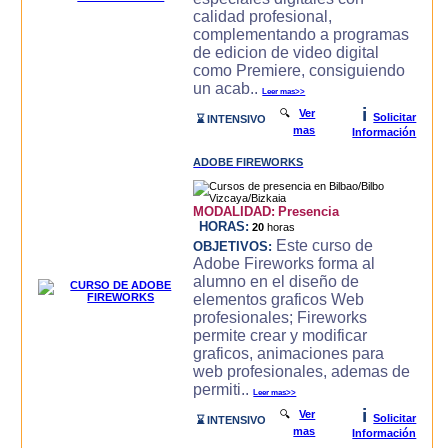
calidad profesional,
complementando a programas
de edicion de video digital
como Premiere, consiguiendo
un acab..
Leer mas>>
i
🔍
Ver
Solicitar
⌛ INTENSIVO
mas
Información
ADOBE FIREWORKS
MODALIDAD:
Presencia
HORAS:
20
horas
Este curso de
OBJETIVOS:
Adobe Fireworks forma al
alumno en el diseño de
elementos graficos Web
profesionales; Fireworks
permite crear y modificar
graficos, animaciones para
web profesionales, ademas de
permiti..
Leer mas>>
i
🔍
Ver
Solicitar
⌛ INTENSIVO
mas
Información