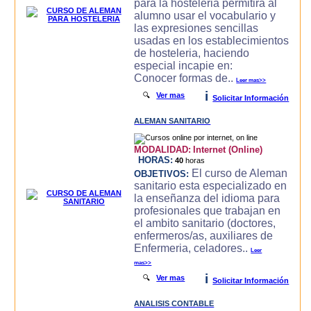
para la hosteleria permitira al
alumno usar el vocabulario y
las expresiones sencillas
usadas en los establecimientos
de hosteleria, haciendo
especial incapie en:
Conocer formas de..
Leer mas>>
i
🔍
Ver mas
Solicitar Información
ALEMAN SANITARIO
MODALIDAD:
Internet (Online)
HORAS:
40
horas
El curso de Aleman
OBJETIVOS:
sanitario esta especializado en
la enseñanza del idioma para
profesionales que trabajan en
el ambito sanitario (doctores,
enfermeros/as, auxiliares de
Enfermeria, celadores..
Leer
mas>>
i
🔍
Ver mas
Solicitar Información
ANALISIS CONTABLE