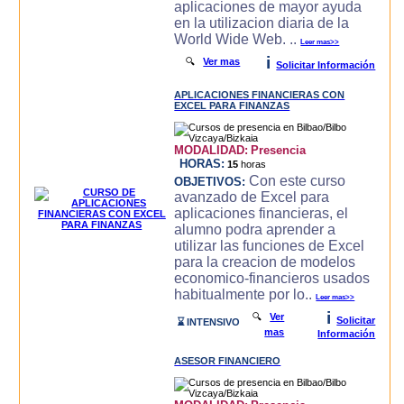
aplicaciones de mayor ayuda
en la utilizacion diaria de la
World Wide Web. ..
Leer mas>>
i
🔍
Ver mas
Solicitar Información
APLICACIONES FINANCIERAS CON
EXCEL PARA FINANZAS
MODALIDAD:
Presencia
HORAS:
15
horas
Con este curso
OBJETIVOS:
avanzado de Excel para
aplicaciones financieras, el
alumno podra aprender a
utilizar las funciones de Excel
para la creacion de modelos
economico-financieros usados
habitualmente por lo..
Leer mas>>
i
🔍
Ver
Solicitar
⌛ INTENSIVO
mas
Información
ASESOR FINANCIERO