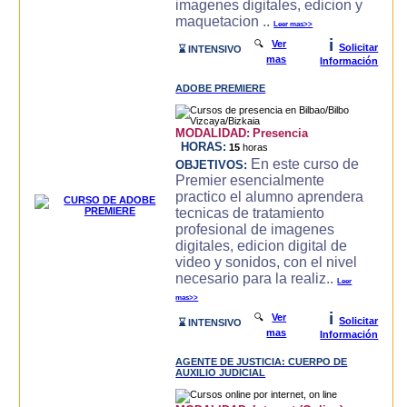
imagenes digitales, edicion y
maquetacion ..
Leer mas>>
i
🔍
Ver
Solicitar
⌛ INTENSIVO
mas
Información
ADOBE PREMIERE
MODALIDAD:
Presencia
HORAS:
15
horas
En este curso de
OBJETIVOS:
Premier esencialmente
practico el alumno aprendera
tecnicas de tratamiento
profesional de imagenes
digitales, edicion digital de
video y sonidos, con el nivel
necesario para la realiz..
Leer
mas>>
i
🔍
Ver
Solicitar
⌛ INTENSIVO
mas
Información
AGENTE DE JUSTICIA: CUERPO DE
AUXILIO JUDICIAL