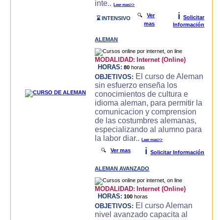
inte..
Leer mas>>
i
🔍
Ver
Solicitar
⌛ INTENSIVO
mas
Información
ALEMAN
MODALIDAD:
Internet (Online)
HORAS:
80
horas
El curso de Aleman
OBJETIVOS:
sin esfuerzo enseña los
conocimientos de cultura e
idioma aleman, para permitir la
comunicacion y comprension
de las costumbres alemanas,
especializando al alumno para
la labor diar..
Leer mas>>
i
🔍
Ver mas
Solicitar Información
ALEMAN AVANZADO
MODALIDAD:
Internet (Online)
HORAS:
100
horas
El curso Aleman
OBJETIVOS:
nivel avanzado capacita al