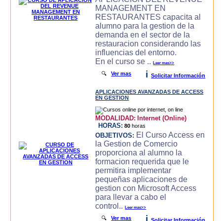
MANAGEMENT EN
RESTAURANTES capacita al
alumno para la gestion de la
demanda en el sector de la
restauracion considerando las
influencias del entorno.
En el curso se ..
Leer mas>>
i
🔍
Ver mas
Solicitar Información
APLICACIONES AVANZADAS DE ACCESS
EN GESTION
MODALIDAD:
Internet (Online)
HORAS:
80
horas
El Curso Access en
OBJETIVOS:
la Gestion de Comercio
proporciona al alumno la
formacion requerida que le
permitira implementar
pequeñas aplicaciones de
gestion con Microsoft Access
para llevar a cabo el
control..
Leer mas>>
i
🔍
Ver mas
Solicitar Información