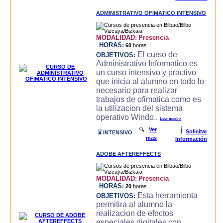
ADMINISTRATIVO OFIMATICO INTENSIVO
MODALIDAD:
Presencia
HORAS:
60
horas
El curso de
OBJETIVOS:
Administrativo Informatico es
un curso intensivo y practivo
que inicia al alumno en todo lo
necesario para realizar
trabajos de ofimatica como es
la utilizacion del sistema
operativo Windo..
Leer mas>>
i
🔍
Ver
Solicitar
⌛ INTENSIVO
mas
Información
ADOBE AFTEREFFECTS
MODALIDAD:
Presencia
HORAS:
20
horas
Esta herramienta
OBJETIVOS:
permitira al alumno la
realizacion de efectos
especiales digitales con