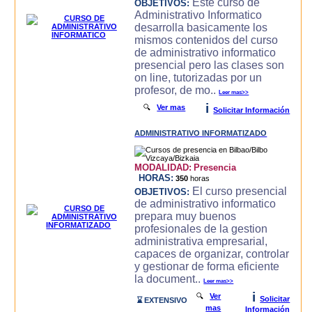
Este curso de
OBJETIVOS:
Administrativo Informatico
desarrolla basicamente los
mismos contenidos del curso
de administrativo informatico
presencial pero las clases son
on line, tutorizadas por un
profesor, de mo..
Leer mas>>
i
🔍
Ver mas
Solicitar Información
ADMINISTRATIVO INFORMATIZADO
MODALIDAD:
Presencia
HORAS:
350
horas
El curso presencial
OBJETIVOS:
de administrativo informatico
prepara muy buenos
profesionales de la gestion
administrativa empresarial,
capaces de organizar, controlar
y gestionar de forma eficiente
la document..
Leer mas>>
i
🔍
Ver
Solicitar
⌛ EXTENSIVO
mas
Información