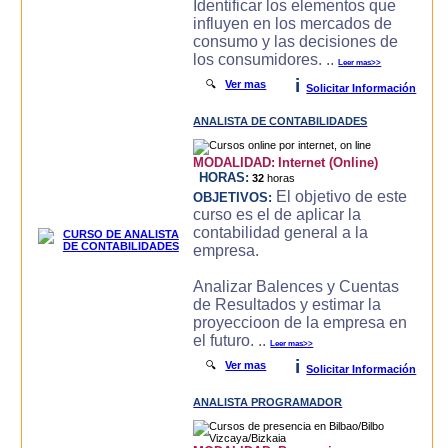
Identificar los elementos que
influyen en los mercados de
consumo y las decisiones de
los consumidores. ..
Leer mas>>
i
🔍
Ver mas
Solicitar Información
ANALISTA DE CONTABILIDADES
MODALIDAD:
Internet (Online)
HORAS:
32
horas
El objetivo de este
OBJETIVOS:
curso es el de aplicar la
contabilidad general a la
empresa.
Analizar Balences y Cuentas
de Resultados y estimar la
proyeccioon de la empresa en
el futuro. ..
Leer mas>>
i
🔍
Ver mas
Solicitar Información
ANALISTA PROGRAMADOR