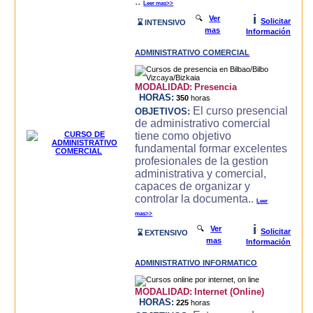
..
Leer mas>>
i
🔍
Ver
Solicitar
⌛ INTENSIVO
mas
Información
ADMINISTRATIVO COMERCIAL
MODALIDAD:
Presencia
HORAS:
350
horas
El curso presencial
OBJETIVOS:
de administrativo comercial
tiene como objetivo
fundamental formar excelentes
profesionales de la gestion
administrativa y comercial,
capaces de organizar y
controlar la documenta..
Leer
mas>>
i
🔍
Ver
Solicitar
⌛ EXTENSIVO
mas
Información
ADMINISTRATIVO INFORMATICO
MODALIDAD:
Internet (Online)
HORAS:
225
horas