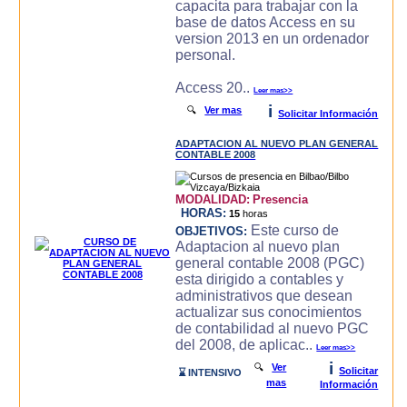
capacita para trabajar con la
base de datos Access en su
version 2013 en un ordenador
personal.
Access 20..
Leer mas>>
i
🔍
Ver mas
Solicitar Información
ADAPTACION AL NUEVO PLAN GENERAL
CONTABLE 2008
MODALIDAD:
Presencia
HORAS:
15
horas
Este curso de
OBJETIVOS:
Adaptacion al nuevo plan
general contable 2008 (PGC)
esta dirigido a contables y
administrativos que desean
actualizar sus conocimientos
de contabilidad al nuevo PGC
del 2008, de aplicac..
Leer mas>>
i
🔍
Ver
Solicitar
⌛ INTENSIVO
mas
Información