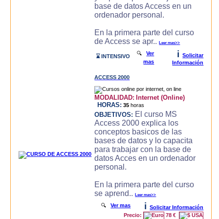
base de datos Access en un
ordenador personal.
En la primera parte del curso
de Access se apr..
Leer mas>>
i
🔍
Ver
Solicitar
⌛ INTENSIVO
mas
Información
ACCESS 2000
MODALIDAD:
Internet (Online)
HORAS:
35
horas
El curso MS
OBJETIVOS:
Access 2000 explica los
conceptos basicos de las
bases de datos y lo capacita
para trabajar con la base de
datos Acces en un ordenador
personal.
En la primera parte del curso
se aprend..
Leer mas>>
i
🔍
Ver mas
Solicitar Información
Precio:
78 €