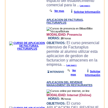
espacio del establecimiento
comercial para la ..
Leer mas>>
i
🔍
Ver mas
Solicitar Información
APLICACION DE FACTURAS,
FACTURAPLUS
MODALIDAD:
Presencia
HORAS:
20
horas
El curso presencial
OBJETIVOS:
intensivo de Facturaplus
permite al alumno utilizar esta
aplicacion de gestion de
facturacion y almacenes en la
empresa. ..
Leer mas>>
i
🔍
Ver
Solicitar
⌛ INTENSIVO
mas
Información
APLICACION DEL REVENUE
MANAGEMENT EN RESTAURANTES
MODALIDAD:
Internet (Online)
HORAS:
75
horas
El curso
OBJETIVOS:
APLICACION DEL REVENUE