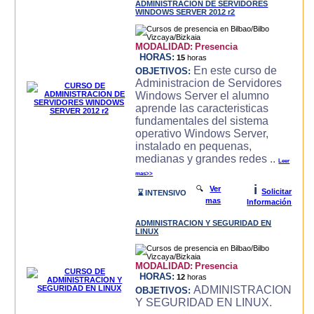
ADMINISTRACION DE SERVIDORES
WINDOWS SERVER 2012 r2
MODALIDAD:
Presencia
HORAS:
15
horas
En este curso de
OBJETIVOS:
Administracion de Servidores
Windows Server el alumno
aprende las caracteri­sticas
fundamentales del sistema
operativo Windows Server,
instalado en pequenas,
medianas y grandes redes ..
Leer
mas>>
i
🔍
Ver
Solicitar
⌛ INTENSIVO
mas
Información
ADMINISTRACION Y SEGURIDAD EN
LINUX
MODALIDAD:
Presencia
HORAS:
12
horas
ADMINISTRACION
OBJETIVOS:
Y SEGURIDAD EN LINUX.