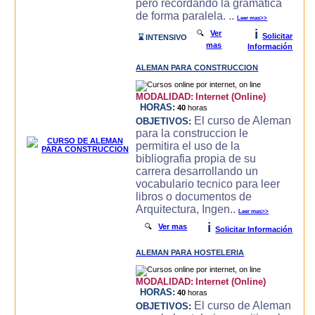
pero recordando la gramatica
de forma paralela. ..
Leer mas>>
i
🔍
Ver
Solicitar
⌛ INTENSIVO
mas
Información
ALEMAN PARA CONSTRUCCION
MODALIDAD:
Internet (Online)
HORAS:
40
horas
El curso de Aleman
OBJETIVOS:
para la construccion le
permitira el uso de la
bibliografia propia de su
carrera desarrollando un
vocabulario tecnico para leer
libros o documentos de
Arquitectura, Ingen..
Leer mas>>
i
🔍
Ver mas
Solicitar Información
ALEMAN PARA HOSTELERIA
MODALIDAD:
Internet (Online)
HORAS:
40
horas
El curso de Aleman
OBJETIVOS: