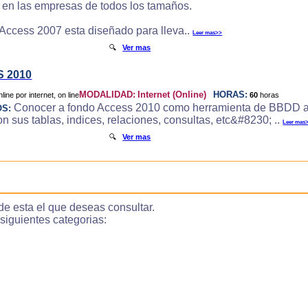
e en las empresas de todos los tamaños.
 Access 2007 esta diseñado para lleva..
Leer mas>>
🔍
Ver mas
 2010
MODALIDAD:
Internet (Online)
HORAS:
60
horas
Conocer a fondo Access 2010 como herramienta de BBDD a
OS:
 sus tablas, indices, relaciones, consultas, etc&#8230; ..
Leer mas
🔍
Ver mas
de esta el que deseas consultar.
guientes categorias: