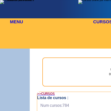
MENU
CURSO
AGOSTO
⬜
🎓 TUS CURSOS
D
>>CURSOS
Lista de cursos :
Num cursos:784