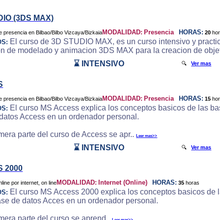
DIO (3DS MAX)
MODALIDAD:
Presencia
HORAS:
20
ho
El curso de 3D STUDIO MAX, es un curso intensivo y practic
OS:
on de modelado y animacion 3DS MAX para la creacion de objeto
⌛ INTENSIVO
🔍
Ver mas
S
MODALIDAD:
Presencia
HORAS:
15
ho
El curso MS Access explica los conceptos basicos de las bas
OS:
datos Access en un ordenador personal.
imera parte del curso de Access se apr..
Leer mas>>
⌛ INTENSIVO
🔍
Ver mas
 2000
MODALIDAD:
Internet (Online)
HORAS:
35
horas
El curso MS Access 2000 explica los conceptos basicos de la
OS:
ase de datos Acces en un ordenador personal.
imera parte del curso se aprend..
Leer mas>>