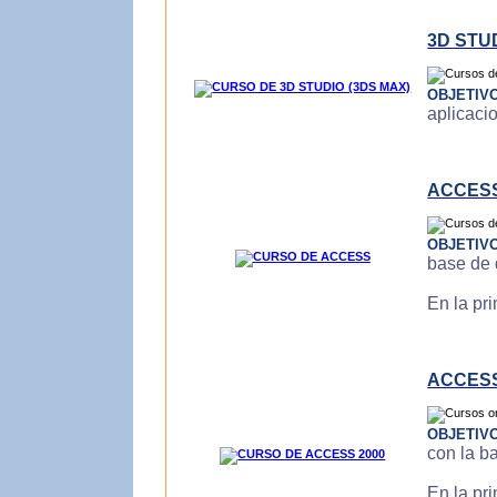
3D STU
OBJETIV
aplicaci
ACCES
OBJETIV
base de 
En la pr
ACCESS
OBJETIV
con la b
En la pr