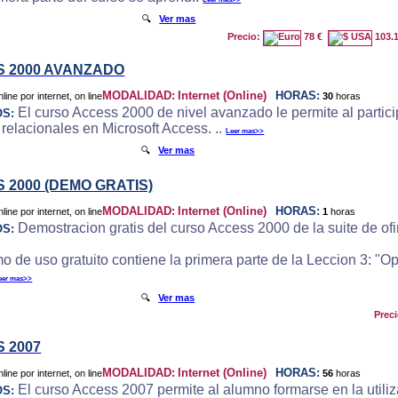
🔍
Ver mas
Precio:
78 €
103.
 2000 AVANZADO
MODALIDAD:
Internet (Online)
HORAS:
30
horas
El curso Access 2000 de nivel avanzado le permite al particip
OS:
 relacionales en Microsoft Access. ..
Leer mas>>
🔍
Ver mas
 2000 (DEMO GRATIS)
MODALIDAD:
Internet (Online)
HORAS:
1
horas
Demostracion gratis del curso Access 2000 de la suite de ofi
OS:
o de uso gratuito contiene la primera parte de la Leccion 3: "
eer mas>>
🔍
Ver mas
Prec
 2007
MODALIDAD:
Internet (Online)
HORAS:
56
horas
El curso Access 2007 permite al alumno formarse en la utili
OS: