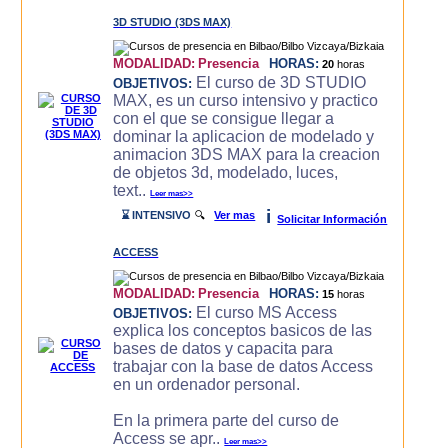
3D STUDIO (3DS MAX)
MODALIDAD:
Presencia
HORAS:
20
horas
El curso de 3D STUDIO
OBJETIVOS:
MAX, es un curso intensivo y practico
con el que se consigue llegar a
dominar la aplicacion de modelado y
animacion 3DS MAX para la creacion
de objetos 3d, modelado, luces,
text..
Leer mas>>
i
⌛ INTENSIVO
🔍
Ver mas
Solicitar Información
ACCESS
MODALIDAD:
Presencia
HORAS:
15
horas
El curso MS Access
OBJETIVOS:
explica los conceptos basicos de las
bases de datos y capacita para
trabajar con la base de datos Access
en un ordenador personal.
En la primera parte del curso de
Access se apr..
Leer mas>>