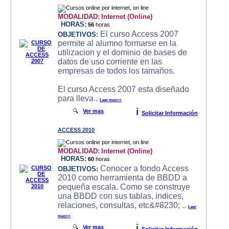
MODALIDAD:
Internet (Online)
HORAS:
56
horas
El curso Access 2007
OBJETIVOS:
permite al alumno formarse en la
utilizacion y el dominio de bases de
datos de uso corriente en las
empresas de todos los tamaños.
El curso Access 2007 esta diseñado
para lleva..
Leer mas>>
i
🔍
Ver mas
Solicitar Información
ACCESS 2010
MODALIDAD:
Internet (Online)
HORAS:
60
horas
Conocer a fondo Access
OBJETIVOS:
2010 como herramienta de BBDD a
pequeña escala. Como se construye
una BBDD con sus tablas, indices,
relaciones, consultas, etc&#8230; ..
Leer
mas>>
i
🔍
Ver mas
Solicitar Información