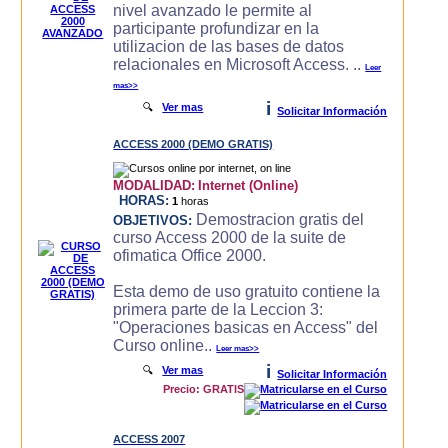
nivel avanzado le permite al
participante profundizar en la
utilizacion de las bases de datos
relacionales en Microsoft Access. ..
Leer
mas>>
i
🔍
Ver mas
Solicitar Información
ACCESS 2000 (DEMO GRATIS)
MODALIDAD:
Internet (Online)
HORAS:
1
horas
Demostracion gratis del
OBJETIVOS:
curso Access 2000 de la suite de
ofimatica Office 2000.
Esta demo de uso gratuito contiene la
primera parte de la Leccion 3:
"Operaciones basicas en Access" del
Curso online..
Leer mas>>
i
🔍
Ver mas
Solicitar Información
Precio: GRATIS
ACCESS 2007