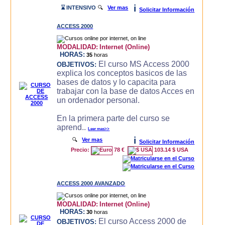
i
⌛ INTENSIVO
🔍
Ver mas
Solicitar Información
ACCESS 2000
MODALIDAD:
Internet (Online)
HORAS:
35
horas
El curso MS Access 2000
OBJETIVOS:
explica los conceptos basicos de las
bases de datos y lo capacita para
trabajar con la base de datos Acces en
un ordenador personal.
En la primera parte del curso se
aprend..
Leer mas>>
i
🔍
Ver mas
Solicitar Información
Precio:
78 €
103.14 $ USA
ACCESS 2000 AVANZADO
MODALIDAD:
Internet (Online)
HORAS:
30
horas
El curso Access 2000 de
OBJETIVOS: