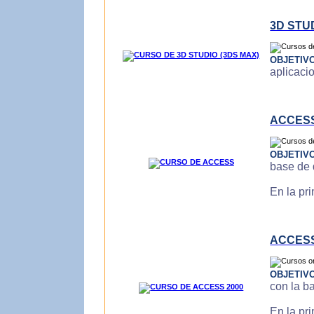
3D STU
OBJETIV
aplicaci
ACCES
OBJETIV
base de 
En la pr
ACCESS
OBJETIV
con la b
En la pr