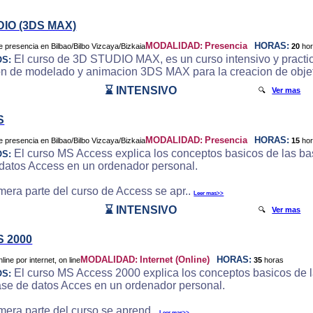
DIO (3DS MAX)
MODALIDAD:
Presencia
HORAS:
20
ho
El curso de 3D STUDIO MAX, es un curso intensivo y practic
OS:
on de modelado y animacion 3DS MAX para la creacion de objeto
⌛ INTENSIVO
🔍
Ver mas
S
MODALIDAD:
Presencia
HORAS:
15
ho
El curso MS Access explica los conceptos basicos de las bas
OS:
datos Access en un ordenador personal.
imera parte del curso de Access se apr..
Leer mas>>
⌛ INTENSIVO
🔍
Ver mas
 2000
MODALIDAD:
Internet (Online)
HORAS:
35
horas
El curso MS Access 2000 explica los conceptos basicos de la
OS:
ase de datos Acces en un ordenador personal.
imera parte del curso se aprend..
Leer mas>>