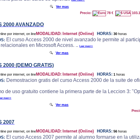
🔍
Ver mas
Precio:
78 €
103.
 2000 AVANZADO
MODALIDAD:
Internet (Online)
HORAS:
30
horas
El curso Access 2000 de nivel avanzado le permite al particip
OS:
 relacionales en Microsoft Access. ..
Leer mas>>
🔍
Ver mas
 2000 (DEMO GRATIS)
MODALIDAD:
Internet (Online)
HORAS:
1
horas
Demostracion gratis del curso Access 2000 de la suite de ofi
OS:
o de uso gratuito contiene la primera parte de la Leccion 3: "
eer mas>>
🔍
Ver mas
Prec
 2007
MODALIDAD:
Internet (Online)
HORAS:
56
horas
El curso Access 2007 permite al alumno formarse en la utili
OS: