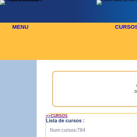
MENU
CURSO
 AGOSTO
⬜
🎓 TUS CURSOS
D
>>CURSOS
Lista de cursos :
Num cursos:784