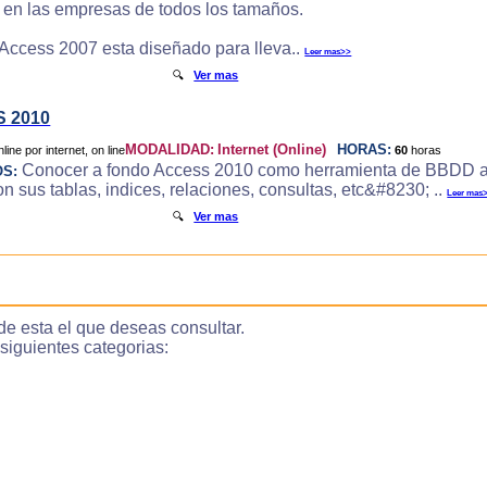
e en las empresas de todos los tamaños.
 Access 2007 esta diseñado para lleva..
Leer mas>>
🔍
Ver mas
 2010
MODALIDAD:
Internet (Online)
HORAS:
60
horas
Conocer a fondo Access 2010 como herramienta de BBDD a
OS:
 sus tablas, indices, relaciones, consultas, etc&#8230; ..
Leer mas
🔍
Ver mas
de esta el que deseas consultar.
guientes categorias: