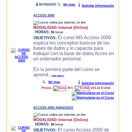
i
⌛ INTENSIVO
🔍
Ver mas
Solicitar Información
ACCESS 2000
MODALIDAD:
Internet (Online)
HORAS:
35
horas
El curso MS Access 2000
OBJETIVOS:
explica los conceptos basicos de las
bases de datos y lo capacita para
trabajar con la base de datos Acces en
un ordenador personal.
En la primera parte del curso se
aprend..
Leer mas>>
i
🔍
Ver mas
Solicitar Información
Precio:
78 €
103.14 $ USA
ACCESS 2000 AVANZADO
MODALIDAD:
Internet (Online)
HORAS:
30
horas
El curso Access 2000 de
OBJETIVOS: