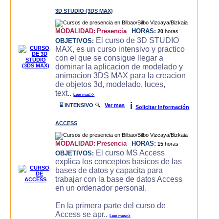
3D STUDIO (3DS MAX)
MODALIDAD:
Presencia
HORAS:
20
horas
El curso de 3D STUDIO
OBJETIVOS:
MAX, es un curso intensivo y practico
con el que se consigue llegar a
dominar la aplicacion de modelado y
animacion 3DS MAX para la creacion
de objetos 3d, modelado, luces,
text..
Leer mas>>
i
⌛ INTENSIVO
🔍
Ver mas
Solicitar Información
ACCESS
MODALIDAD:
Presencia
HORAS:
15
horas
El curso MS Access
OBJETIVOS:
explica los conceptos basicos de las
bases de datos y capacita para
trabajar con la base de datos Access
en un ordenador personal.
En la primera parte del curso de
Access se apr..
Leer mas>>