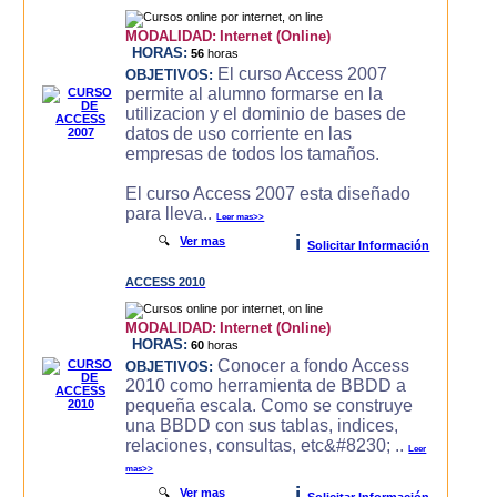
MODALIDAD:
Internet (Online)
HORAS:
56
horas
El curso Access 2007
OBJETIVOS:
permite al alumno formarse en la
utilizacion y el dominio de bases de
datos de uso corriente en las
empresas de todos los tamaños.
El curso Access 2007 esta diseñado
para lleva..
Leer mas>>
i
🔍
Ver mas
Solicitar Información
ACCESS 2010
MODALIDAD:
Internet (Online)
HORAS:
60
horas
Conocer a fondo Access
OBJETIVOS:
2010 como herramienta de BBDD a
pequeña escala. Como se construye
una BBDD con sus tablas, indices,
relaciones, consultas, etc&#8230; ..
Leer
mas>>
i
🔍
Ver mas
Solicitar Información