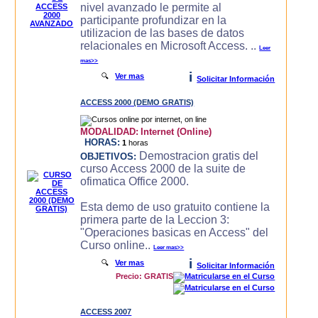
nivel avanzado le permite al
participante profundizar en la
utilizacion de las bases de datos
relacionales en Microsoft Access. ..
Leer
mas>>
i
🔍
Ver mas
Solicitar Información
ACCESS 2000 (DEMO GRATIS)
MODALIDAD:
Internet (Online)
HORAS:
1
horas
Demostracion gratis del
OBJETIVOS:
curso Access 2000 de la suite de
ofimatica Office 2000.
Esta demo de uso gratuito contiene la
primera parte de la Leccion 3:
"Operaciones basicas en Access" del
Curso online..
Leer mas>>
i
🔍
Ver mas
Solicitar Información
Precio: GRATIS
ACCESS 2007