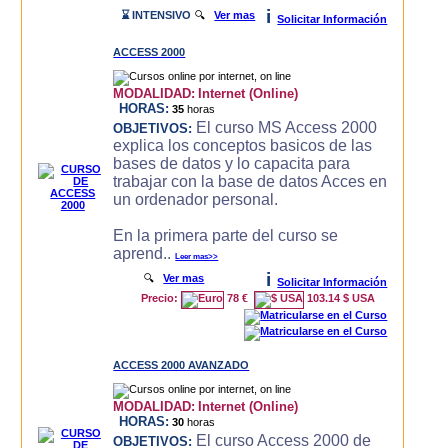
i
⌛ INTENSIVO
🔍
Ver mas
Solicitar Información
ACCESS 2000
MODALIDAD:
Internet (Online)
HORAS:
35
horas
El curso MS Access 2000
OBJETIVOS:
explica los conceptos basicos de las
bases de datos y lo capacita para
trabajar con la base de datos Acces en
un ordenador personal.
En la primera parte del curso se
aprend..
Leer mas>>
i
🔍
Ver mas
Solicitar Información
Precio:
78 €
103.14 $ USA
ACCESS 2000 AVANZADO
MODALIDAD:
Internet (Online)
HORAS:
30
horas
El curso Access 2000 de
OBJETIVOS: