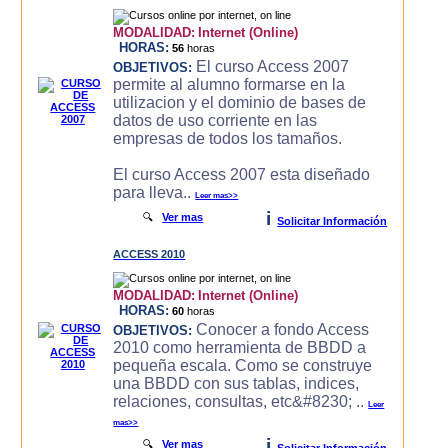
MODALIDAD:
Internet (Online)
HORAS:
56
horas
El curso Access 2007
OBJETIVOS:
permite al alumno formarse en la
utilizacion y el dominio de bases de
datos de uso corriente en las
empresas de todos los tamaños.
El curso Access 2007 esta diseñado
para lleva..
Leer mas>>
i
🔍
Ver mas
Solicitar Información
ACCESS 2010
MODALIDAD:
Internet (Online)
HORAS:
60
horas
Conocer a fondo Access
OBJETIVOS:
2010 como herramienta de BBDD a
pequeña escala. Como se construye
una BBDD con sus tablas, indices,
relaciones, consultas, etc&#8230; ..
Leer
mas>>
i
🔍
Ver mas
Solicitar Información