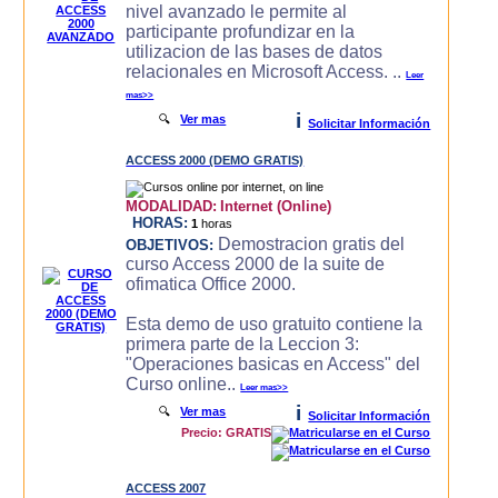
nivel avanzado le permite al
participante profundizar en la
utilizacion de las bases de datos
relacionales en Microsoft Access. ..
Leer
mas>>
i
🔍
Ver mas
Solicitar Información
ACCESS 2000 (DEMO GRATIS)
MODALIDAD:
Internet (Online)
HORAS:
1
horas
Demostracion gratis del
OBJETIVOS:
curso Access 2000 de la suite de
ofimatica Office 2000.
Esta demo de uso gratuito contiene la
primera parte de la Leccion 3:
"Operaciones basicas en Access" del
Curso online..
Leer mas>>
i
🔍
Ver mas
Solicitar Información
Precio: GRATIS
ACCESS 2007