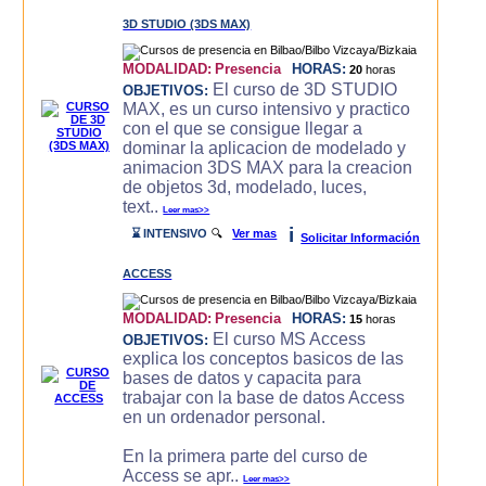
3D STUDIO (3DS MAX)
MODALIDAD:
Presencia
HORAS:
20
horas
El curso de 3D STUDIO
OBJETIVOS:
MAX, es un curso intensivo y practico
con el que se consigue llegar a
dominar la aplicacion de modelado y
animacion 3DS MAX para la creacion
de objetos 3d, modelado, luces,
text..
Leer mas>>
i
⌛ INTENSIVO
🔍
Ver mas
Solicitar Información
ACCESS
MODALIDAD:
Presencia
HORAS:
15
horas
El curso MS Access
OBJETIVOS:
explica los conceptos basicos de las
bases de datos y capacita para
trabajar con la base de datos Access
en un ordenador personal.
En la primera parte del curso de
Access se apr..
Leer mas>>