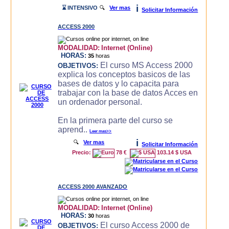
i
⌛ INTENSIVO
🔍
Ver mas
Solicitar Información
ACCESS 2000
MODALIDAD:
Internet (Online)
HORAS:
35
horas
El curso MS Access 2000
OBJETIVOS:
explica los conceptos basicos de las
bases de datos y lo capacita para
trabajar con la base de datos Acces en
un ordenador personal.
En la primera parte del curso se
aprend..
Leer mas>>
i
🔍
Ver mas
Solicitar Información
Precio:
78 €
103.14 $ USA
ACCESS 2000 AVANZADO
MODALIDAD:
Internet (Online)
HORAS:
30
horas
El curso Access 2000 de
OBJETIVOS: