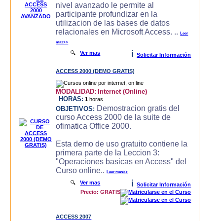
nivel avanzado le permite al
participante profundizar en la
utilizacion de las bases de datos
relacionales en Microsoft Access. ..
Leer
mas>>
i
🔍
Ver mas
Solicitar Información
ACCESS 2000 (DEMO GRATIS)
MODALIDAD:
Internet (Online)
HORAS:
1
horas
Demostracion gratis del
OBJETIVOS:
curso Access 2000 de la suite de
ofimatica Office 2000.
Esta demo de uso gratuito contiene la
primera parte de la Leccion 3:
"Operaciones basicas en Access" del
Curso online..
Leer mas>>
i
🔍
Ver mas
Solicitar Información
Precio: GRATIS
ACCESS 2007