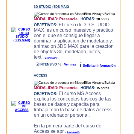
3D STUDIO (3DS MAX)
MODALIDAD:
Presencia
HORAS:
20
horas
El curso de 3D STUDIO
OBJETIVOS:
MAX, es un curso intensivo y practico
con el que se consigue llegar a
dominar la aplicacion de modelado y
animacion 3DS MAX para la creacion
de objetos 3d, modelado, luces,
text..
Leer mas>>
i
⌛ INTENSIVO
🔍
Ver mas
Solicitar Información
ACCESS
MODALIDAD:
Presencia
HORAS:
15
horas
El curso MS Access
OBJETIVOS:
explica los conceptos basicos de las
bases de datos y capacita para
trabajar con la base de datos Access
en un ordenador personal.
En la primera parte del curso de
Access se apr..
Leer mas>>