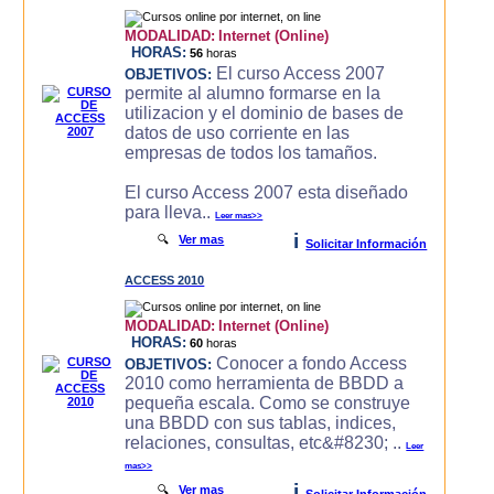
MODALIDAD:
Internet (Online)
HORAS:
56
horas
El curso Access 2007
OBJETIVOS:
permite al alumno formarse en la
utilizacion y el dominio de bases de
datos de uso corriente en las
empresas de todos los tamaños.
El curso Access 2007 esta diseñado
para lleva..
Leer mas>>
i
🔍
Ver mas
Solicitar Información
ACCESS 2010
MODALIDAD:
Internet (Online)
HORAS:
60
horas
Conocer a fondo Access
OBJETIVOS:
2010 como herramienta de BBDD a
pequeña escala. Como se construye
una BBDD con sus tablas, indices,
relaciones, consultas, etc&#8230; ..
Leer
mas>>
i
🔍
Ver mas
Solicitar Información