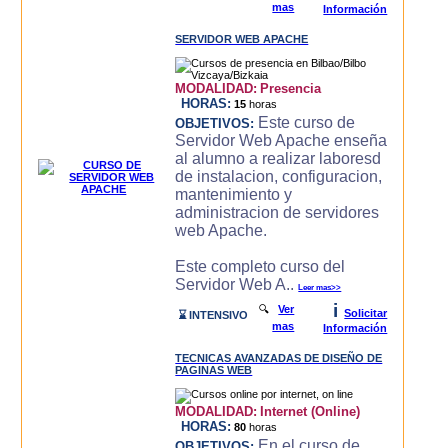
mas
Información
SERVIDOR WEB APACHE
MODALIDAD:
Presencia
HORAS:
15
horas
Este curso de
OBJETIVOS:
Servidor Web Apache enseña
al alumno a realizar laboresd
de instalacion, configuracion,
mantenimiento y
administracion de servidores
web Apache.
Este completo curso del
Servidor Web A..
Leer mas>>
i
🔍
Ver
Solicitar
⌛ INTENSIVO
mas
Información
TECNICAS AVANZADAS DE DISEÑO DE
PAGINAS WEB
MODALIDAD:
Internet (Online)
HORAS:
80
horas
En el curso de
OBJETIVOS: