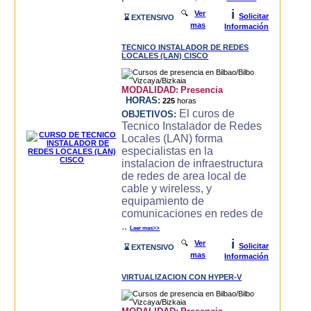
i
🔍
Ver
Solicitar
⌛ EXTENSIVO
mas
Información
TECNICO INSTALADOR DE REDES
LOCALES (LAN) CISCO
MODALIDAD:
Presencia
HORAS:
225
horas
El curos de
OBJETIVOS:
Tecnico Instalador de Redes
Locales (LAN) forma
especialistas en la
instalacion de infraestructura
de redes de area local de
cable y wireless, y
equipamiento de
comunicaciones en redes de
..
Leer mas>>
i
🔍
Ver
Solicitar
⌛ EXTENSIVO
mas
Información
VIRTUALIZACION CON HYPER-V