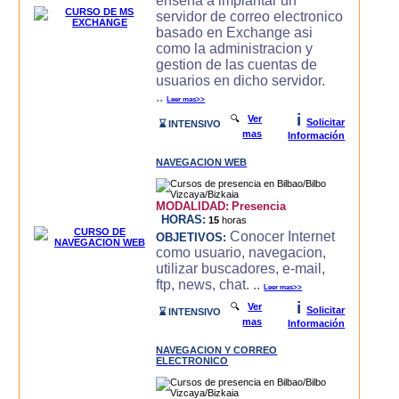
enseña a implantar un
servidor de correo electronico
basado en Exchange asi
como la administracion y
gestion de las cuentas de
usuarios en dicho servidor.
..
Leer mas>>
i
🔍
Ver
Solicitar
⌛ INTENSIVO
mas
Información
NAVEGACION WEB
MODALIDAD:
Presencia
HORAS:
15
horas
Conocer Internet
OBJETIVOS:
como usuario, navegacion,
utilizar buscadores, e-mail,
ftp, news, chat. ..
Leer mas>>
i
🔍
Ver
Solicitar
⌛ INTENSIVO
mas
Información
NAVEGACION Y CORREO
ELECTRONICO