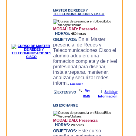
MASTER DE REDES Y
TELECOMUNICACIONES CISCO
MODALIDAD:
Presencia
HORAS:
450
horas
En el Master
OBJETIVOS:
presencial de Redes y
Telecomunicaciones Cisco el
alumno adquiere una
formacion completa y de nivel
profesional para diseñar,
instalar,reparar, mantener,
analizar y securizar redes
inform..
Leer mas>>
i
🔍
Ver
Solicitar
⌛ EXTENSIVO
mas
Información
MS EXCHANGE
MODALIDAD:
Presencia
HORAS:
20
horas
Este curso
OBJETIVOS: