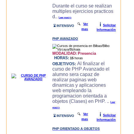
Durante el curso se realizan
multiples ejercicios practicos
d..
Leer mas>>
i
🔍
Ver
Solicitar
⌛ INTENSIVO
mas
Información
PHP AVANZADO
MODALIDAD:
Presencia
HORAS:
15
horas
Al finalizar el
OBJETIVOS:
curso de PHP Avanzado el
alumno sera capaz de
realizar paginas web
dinamicas y aplicaciones
web empleando la
programacion orientada a
objetos (Clases) en PHP. ..
Leer
mas>>
i
🔍
Ver
Solicitar
⌛ INTENSIVO
mas
Información
PHP ORIENTADO A OBJETOS