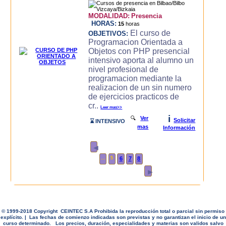
MODALIDAD:
Presencia
HORAS:
15
horas
El curso de
OBJETIVOS:
Programacion Orientada a
Objetos con PHP presencial
intensivo aporta al alumno un
nivel profesional de
programacion mediante la
realizacion de un sin numero
de ejercicios practicos de
cr..
Leer mas>>
i
🔍
Ver
Solicitar
⌛ INTENSIVO
mas
Información
◄
...
5
6
7
8
►
© 1999-2018 Copyright CEINTEC S.A Prohibida la reproducción total o parcial sin permiso
explícito. | Las fechas de comienzo indicadas son previstas y no garantizan el inicio de un
curso determinado. Los precios, duración, especialidades y materias son validos salvo