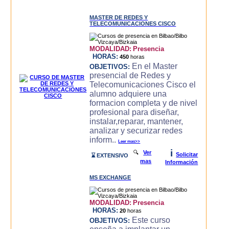
MASTER DE REDES Y
TELECOMUNICACIONES CISCO
MODALIDAD:
Presencia
HORAS:
450
horas
En el Master
OBJETIVOS:
presencial de Redes y
Telecomunicaciones Cisco el
alumno adquiere una
formacion completa y de nivel
profesional para diseñar,
instalar,reparar, mantener,
analizar y securizar redes
inform..
Leer mas>>
i
🔍
Ver
Solicitar
⌛ EXTENSIVO
mas
Información
MS EXCHANGE
MODALIDAD:
Presencia
HORAS:
20
horas
Este curso
OBJETIVOS: