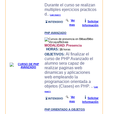
Durante el curso se realizan
multiples ejercicios practicos
d..
Leer mas>>
i
🔍
Ver
Solicitar
⌛ INTENSIVO
mas
Información
PHP AVANZADO
MODALIDAD:
Presencia
HORAS:
15
horas
Al finalizar el
OBJETIVOS:
curso de PHP Avanzado el
alumno sera capaz de
realizar paginas web
dinamicas y aplicaciones
web empleando la
programacion orientada a
objetos (Clases) en PHP. ..
Leer
mas>>
i
🔍
Ver
Solicitar
⌛ INTENSIVO
mas
Información
PHP ORIENTADO A OBJETOS