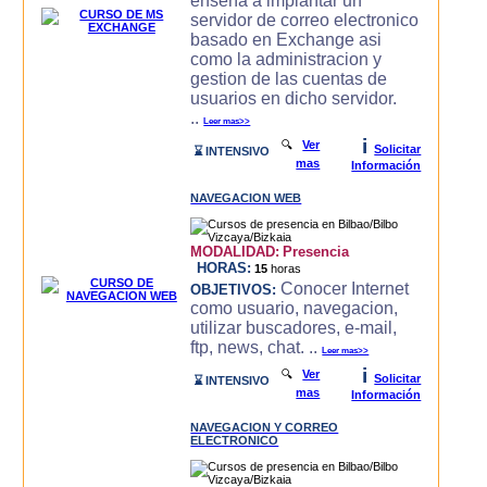
enseña a implantar un
servidor de correo electronico
basado en Exchange asi
como la administracion y
gestion de las cuentas de
usuarios en dicho servidor.
..
Leer mas>>
i
🔍
Ver
Solicitar
⌛ INTENSIVO
mas
Información
NAVEGACION WEB
MODALIDAD:
Presencia
HORAS:
15
horas
Conocer Internet
OBJETIVOS:
como usuario, navegacion,
utilizar buscadores, e-mail,
ftp, news, chat. ..
Leer mas>>
i
🔍
Ver
Solicitar
⌛ INTENSIVO
mas
Información
NAVEGACION Y CORREO
ELECTRONICO