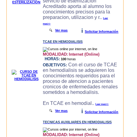
servicio de esterilizacion
Acreditado aporta al alumno los
conocimientos precisos para la
preparacion, utilizacion y r..
Leer
mas>>
i
🔍
Ver mas
Solicitar Información
TCAE EN HEMODIALISIS
MODALIDAD:
Internet (Online)
HORAS:
100
horas
Con el curso de TCAE
OBJETIVOS:
en hemodialisis se adquieren los
conocimientos requeridos para el
proceso de atencion a pacientes
cronicos de enfermedades renales
sometidos a hemodialisis.
En TCAE en hemodial..
Leer mas>>
i
🔍
Ver mas
Solicitar Información
TECNICAS AUXILIARES EN HEMODIALISIS
MODALIDAD:
Internet (Online)