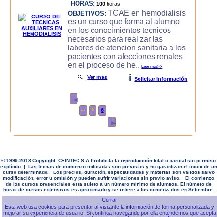
HORAS:
100
horas
TCAE en hemodialisis
OBJETIVOS:
es un curso que forma al alumno
en los conocimientos tecnicos
necesarios para realizar las
labores de atencion sanitaria a los
pacientes con afecciones renales
en el proceso de he..
Leer mas>>
i
🔍
Ver mas
Solicitar Información
◄
...
5
6
►
© 1999-2018 Copyright CEINTEC S.A Prohibida la reproducción total o parcial sin permiso
explícito. | Las fechas de comienzo indicadas son previstas y no garantizan el inicio de un
curso determinado. Los precios, duración, especialidades y materias son validos salvo
modificación, error u omisión y pueden sufrir variaciones sin previo aviso. El comienzo
de los cursos presenciales esta sujeto a un número mínimo de alumnos. El número de
horas de cursos extensivos es aproximado y se refiere a los comenzados en Setiembre.
Esta web usa cookies para presentar al visitante la información de forma personalizada y
mejorar su experiencia de usuario. Si continua navegando por ella entendemos que acepta