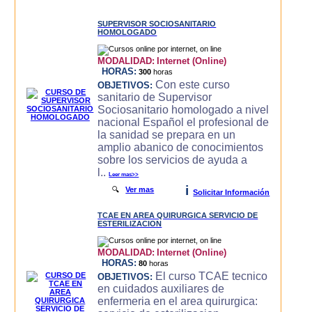
SUPERVISOR SOCIOSANITARIO
HOMOLOGADO
MODALIDAD:
Internet (Online)
HORAS:
300
horas
Con este curso
OBJETIVOS:
sanitario de Supervisor
Sociosanitario homologado a nivel
nacional Español el profesional de
la sanidad se prepara en un
amplio abanico de conocimientos
sobre los servicios de ayuda a
l..
Leer mas>>
i
🔍
Ver mas
Solicitar Información
TCAE EN AREA QUIRURGICA SERVICIO DE
ESTERILIZACION
MODALIDAD:
Internet (Online)
HORAS:
80
horas
El curso TCAE tecnico
OBJETIVOS:
en cuidados auxiliares de
enfermeria en el area quirurgica: