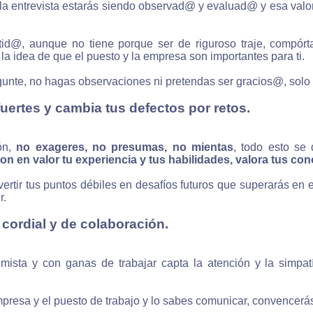
 la entrevista estarás siendo observad@ y evaluad@ y esa valo
tid@, aunque no tiene porque ser de riguroso traje, compór
la idea de que el puesto y la empresa son importantes para ti.
gunte, no hagas observaciones ni pretendas ser gracios@, solo
fuertes y cambia tus defectos por retos.
ión,
no exageres, no presumas, no mientas
, todo esto se
on en valor tu experiencia y tus habilidades, valora tus co
rtir tus puntos débiles en desafíos futuros que superarás en el
r.
cordial y de colaboración.
imista y con ganas de trabajar capta la atención y la simp
empresa y el puesto de trabajo y lo sabes comunicar, convencerás