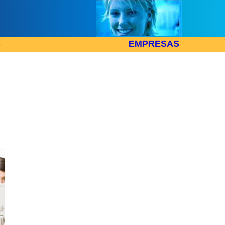
S
EMPRESAS
ontrar tu empleo
mación y Empleo
>
Los 15 mejores consejos para encontrar tu empleo
jores consejos para encontrar tu empleo