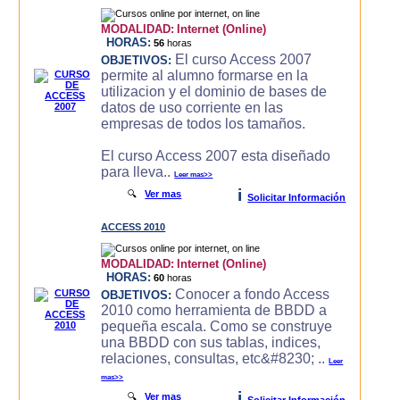
MODALIDAD:
Internet (Online)
HORAS:
56
horas
El curso Access 2007
OBJETIVOS:
permite al alumno formarse en la
utilizacion y el dominio de bases de
datos de uso corriente en las
empresas de todos los tamaños.
El curso Access 2007 esta diseñado
para lleva..
Leer mas>>
i
🔍
Ver mas
Solicitar Información
ACCESS 2010
MODALIDAD:
Internet (Online)
HORAS:
60
horas
Conocer a fondo Access
OBJETIVOS:
2010 como herramienta de BBDD a
pequeña escala. Como se construye
una BBDD con sus tablas, indices,
relaciones, consultas, etc&#8230; ..
Leer
mas>>
i
🔍
Ver mas
Solicitar Información