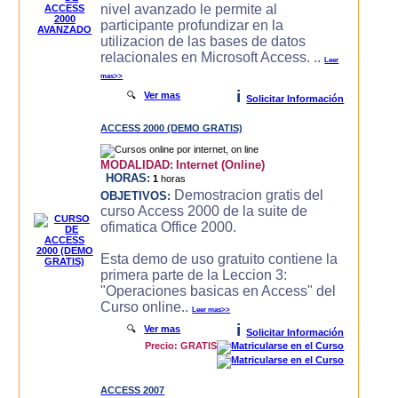
nivel avanzado le permite al
participante profundizar en la
utilizacion de las bases de datos
relacionales en Microsoft Access. ..
Leer
mas>>
i
🔍
Ver mas
Solicitar Información
ACCESS 2000 (DEMO GRATIS)
MODALIDAD:
Internet (Online)
HORAS:
1
horas
Demostracion gratis del
OBJETIVOS:
curso Access 2000 de la suite de
ofimatica Office 2000.
Esta demo de uso gratuito contiene la
primera parte de la Leccion 3:
"Operaciones basicas en Access" del
Curso online..
Leer mas>>
i
🔍
Ver mas
Solicitar Información
Precio: GRATIS
ACCESS 2007