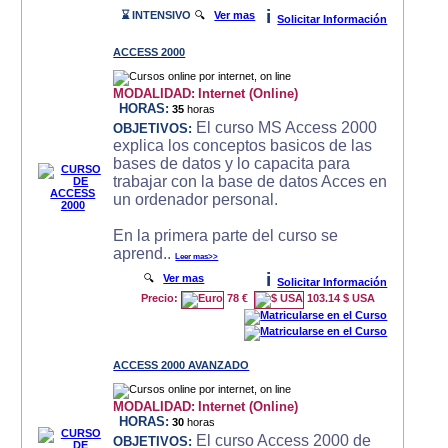
i
⌛ INTENSIVO
🔍
Ver mas
Solicitar Información
ACCESS 2000
MODALIDAD:
Internet (Online)
HORAS:
35
horas
El curso MS Access 2000
OBJETIVOS:
explica los conceptos basicos de las
bases de datos y lo capacita para
trabajar con la base de datos Acces en
un ordenador personal.
En la primera parte del curso se
aprend..
Leer mas>>
i
🔍
Ver mas
Solicitar Información
Precio:
78 €
103.14 $ USA
ACCESS 2000 AVANZADO
MODALIDAD:
Internet (Online)
HORAS:
30
horas
El curso Access 2000 de
OBJETIVOS: