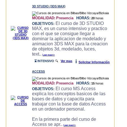
3D STUDIO (3DS MAX)
MODALIDAD:
Presencia
HORAS:
20
horas
El curso de 3D STUDIO
OBJETIVOS:
MAX, es un curso intensivo y practico
con el que se consigue llegar a
dominar la aplicacion de modelado y
animacion 3DS MAX para la creacion
de objetos 3d, modelado, luces,
text..
Leer mas>>
i
⌛ INTENSIVO
🔍
Ver mas
Solicitar Información
ACCESS
MODALIDAD:
Presencia
HORAS:
15
horas
El curso MS Access
OBJETIVOS:
explica los conceptos basicos de las
bases de datos y capacita para
trabajar con la base de datos Access
en un ordenador personal.
En la primera parte del curso de
Access se apr..
Leer mas>>