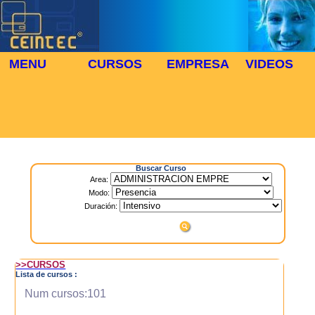
MENU
CURSOS
EMPRESA
VIDEOS
⬜
🎓 TUS CURSOS
Inicio
> Cursos
Buscar Curso
Area:
Modo:
Duración:
>>CURSOS
Lista de cursos :
Num cursos:101