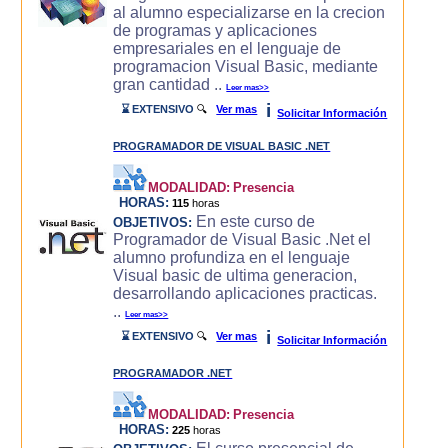
al alumno especializarse en la crecion
de programas y aplicaciones
empresariales en el lenguaje de
programacion Visual Basic, mediante
gran cantidad ..
Leer mas>>
i
⌛ EXTENSIVO
🔍
Ver mas
Solicitar Información
PROGRAMADOR DE VISUAL BASIC .NET
MODALIDAD:
Presencia
HORAS:
115
horas
En este curso de
OBJETIVOS:
Programador de Visual Basic .Net el
alumno profundiza en el lenguaje
Visual basic de ultima generacion,
desarrollando aplicaciones practicas.
..
Leer mas>>
i
⌛ EXTENSIVO
🔍
Ver mas
Solicitar Información
PROGRAMADOR .NET
MODALIDAD:
Presencia
HORAS:
225
horas