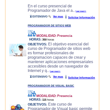
En el curso presencial de
Programador de Java el a..
Leer mas>>
i
⌛ EXTENSIVO
🔍
Ver mas
Solicitar Información
PROGRAMADOR DE SITIOS WEB
MODALIDAD:
Presencia
HORAS:
350
horas
El objetivo esencial del
OBJETIVOS:
curso de Programador de sitios web
es formar profesionales de
programacion capaces de crear y
mantener aplicaciones empresariales
accesibles desde un navegador de
Internet y q..
Leer mas>>
i
⌛ EXTENSIVO
🔍
Ver mas
Solicitar Información
PROGRAMADOR DE VISUAL BASIC
MODALIDAD:
Presencia
HORAS:
115
horas
Este curso de
OBJETIVOS:
Programador de Visual basic permite