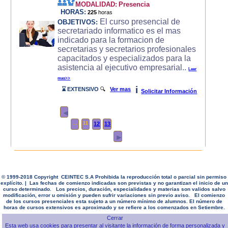
MODALIDAD:
Presencia
HORAS:
225
horas
El curso presencial de
OBJETIVOS:
secretariado informatico es el mas
indicado para la formacion de
secretarias y secretarios profesionales
capacitados y especializados para la
asistencia al ejecutivo empresarial..
Leer
mas>>
i
⌛ EXTENSIVO
🔍
Ver mas
Solicitar Información
◄
...
11
12
13
►
© 1999-2018 Copyright CEINTEC S.A Prohibida la reproducción total o parcial sin permiso
explícito. | Las fechas de comienzo indicadas son previstas y no garantizan el inicio de un
curso determinado. Los precios, duración, especialidades y materias son validos salvo
modificación, error u omisión y pueden sufrir variaciones sin previo aviso. El comienzo
de los cursos presenciales esta sujeto a un número mínimo de alumnos. El número de
horas de cursos extensivos es aproximado y se refiere a los comenzados en Setiembre.
Esta web usa cookies para presentar al visitante la información de forma personalizada y