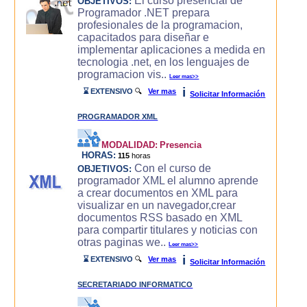
El curso presencial de
OBJETIVOS:
Programador .NET prepara
profesionales de la programacion,
capacitados para diseñar e
implementar aplicaciones a medida en
tecnologia .net, en los lenguajes de
programacion vis..
Leer mas>>
i
⌛ EXTENSIVO
🔍
Ver mas
Solicitar Información
PROGRAMADOR XML
MODALIDAD:
Presencia
HORAS:
115
horas
Con el curso de
OBJETIVOS:
programador XML el alumno aprende
a crear documentos en XML para
visualizar en un navegador,crear
documentos RSS basado en XML
para compartir titulares y noticias con
otras paginas we..
Leer mas>>
i
⌛ EXTENSIVO
🔍
Ver mas
Solicitar Información
SECRETARIADO INFORMATICO