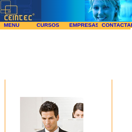
MENU
CURSOS
EMPRESAS
CONTACTA
Empleo en Internet: Una oportunidad peligrosa
Inicio
Noticias y Artículos de Tecnología, Formación y Empleo
>
>
Empleo en Internet: Una oportunidad peligrosa
Formacion, empleo: Empleo en Internet:
Una oportunidad peligrosa